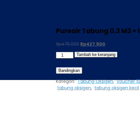
Pureair Tabung 0,3 M3 + I
Rp
475.000
Rp
427.500
Tambah ke keranjang
Bandingkan
Kategori:
Tabung Oksigen
,
Voucher 10
tabung oksigen
,
tabung oksigen kecil