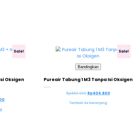
Sale!
Sale!
Bandingkan
Isi Oksigen
Pureair Tabung 1 M3 Tanpa Isi Oksigen
Dinilai
Rp
460.000
Rp
404.800
0
00
dari
Tambah ke keranjang
5
ng