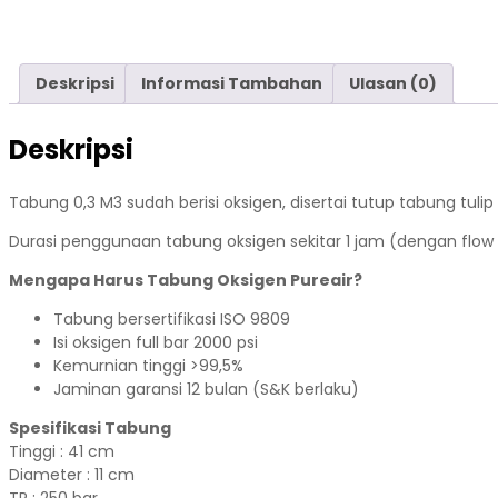
Deskripsi
Informasi Tambahan
Ulasan (0)
Deskripsi
Tabung 0,3 M3 sudah berisi oksigen, disertai tutup tabung tulip 
Durasi penggunaan tabung oksigen sekitar 1 jam (dengan flow
Mengapa Harus Tabung Oksigen Pureair?
Tabung bersertifikasi ISO 9809
Isi oksigen full bar 2000 psi
Kemurnian tinggi >99,5%
Jaminan garansi 12 bulan (S&K berlaku)
Spesifikasi Tabung
Tinggi : 41 cm
Diameter : 11 cm
TP : 250 bar