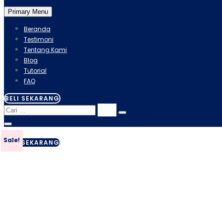
Primary Menu
Beranda
Testimoni
Tentang Kami
Blog
Tutorial
FAQ
BELI SEKARANG
Sale!
BELI SEKARANG