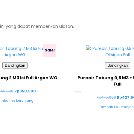
ini yang dapat memberikan ulasan.
Sale!
Bandingkan
Bandingkan
ng 2 M3 Isi Full Argon WG
Pureair Tabung 0,5 M3 + 
Full
945.000
Rp
850.500
Dinilai
Rp
475.000
Rp
427.5
ambah ke keranjang
0
dari
Tambah ke keranja
5