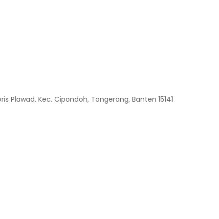
. Poris Plawad, Kec. Cipondoh, Tangerang, Banten 15141
Copyright © 2026.
PUREAIR
| Oksigen untuk Kehidupan
Seluruh hak cipta dilindungi