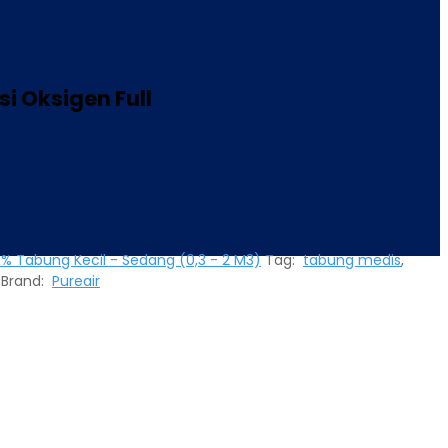
si Oksigen Full
% Tabung Kecil - Sedang (0,3 - 2 M3)
Tag:
tabung medis
,
Brand:
Pureair