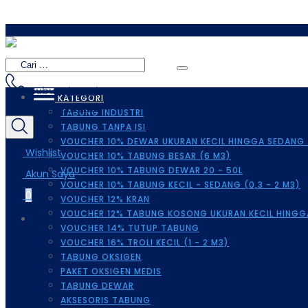
Hubungi Kami
KATEGORI
0823-1366-3085
TABUNG INDUSTRI
TABUNG TANPA ISI
VOUCHER 10% DEWAR UKURAN KECIL HINGGA SEDANG (
Wishlist
VOUCHER 10% TABUNG BESAR (6 M3)
VOUCHER 10% TABUNG DEWAR 20 - 50L
Akun Saya
VOUCHER 10% TABUNG KECIL - SEDANG (0,3 - 2 M3)
0
VOUCHER 12% KRAN
VOUCHER 12% TABUNG KOSONG UKURAN KECIL HINGGA
VOUCHER 14% TUTUP TABUNG
VOUCHER 16% TROLI KECIL (1 - 2 M3)
TABUNG OKSIGEN
PAKET OKSIGEN MEDIS
TABUNG DEWAR
AKSESORIS TABUNG