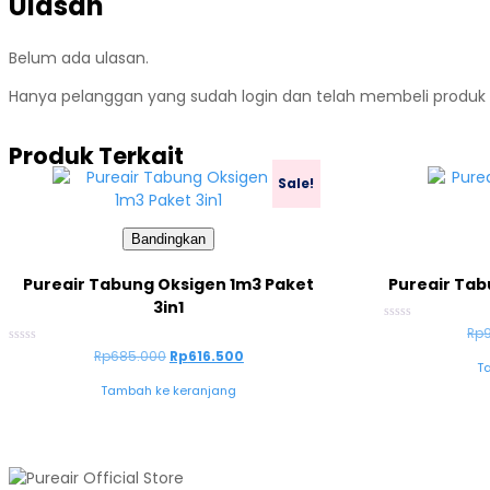
Ulasan
Belum ada ulasan.
Hanya pelanggan yang sudah login dan telah membeli produk 
Produk Terkait
Sale!
Bandingkan
Pureair Tabung Oksigen 1m3 Paket
Pureair Tabu
3in1
Dinilai
Rp
0
Dinilai
Rp
685.000
Rp
616.500
dari
T
0
5
dari
Tambah ke keranjang
5