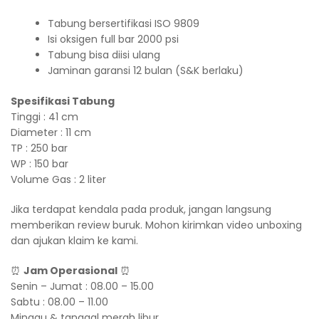
Tabung bersertifikasi ISO 9809
Isi oksigen full bar 2000 psi
Tabung bisa diisi ulang
Jaminan garansi 12 bulan (S&K berlaku)
Spesifikasi Tabung
Tinggi : 41 cm
Diameter : 11 cm
TP : 250 bar
WP : 150 bar
Volume Gas : 2 liter
Jika terdapat kendala pada produk, jangan langsung
memberikan review buruk. Mohon kirimkan video unboxing
dan ajukan klaim ke kami.
⏰
Jam Operasional
⏰
Senin – Jumat : 08.00 – 15.00
Sabtu : 08.00 – 11.00
Minggu & tanggal merah libur