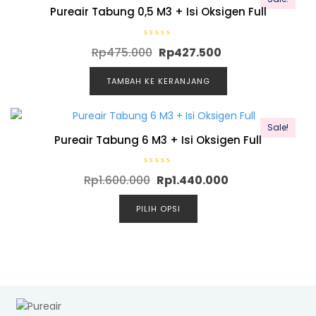
r
i
Pureair Tabung 0,5 M3 + Isi Oksigen Full
5
D
Rp
475.000
Rp
427.500
i
n
i
l
TAMBAH KE KERANJANG
a
i
0
d
a
Sale!
r
i
Pureair Tabung 6 M3 + Isi Oksigen Full
5
D
Rp
1.600.000
Rp
1.440.000
i
n
i
l
PILIH OPSI
a
i
0
d
a
r
i
5