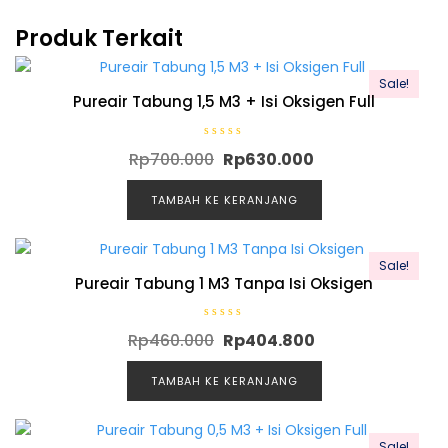
Produk Terkait
Sale!
Pureair Tabung 1,5 M3 + Isi Oksigen Full
D
Rp
700.000
Rp
630.000
i
n
i
l
TAMBAH KE KERANJANG
a
i
0
d
a
Sale!
r
i
Pureair Tabung 1 M3 Tanpa Isi Oksigen
5
D
Rp
460.000
Rp
404.800
i
n
i
l
TAMBAH KE KERANJANG
a
i
0
d
a
Sale!